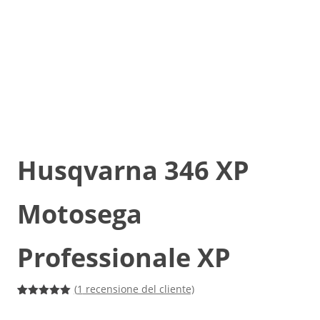
Husqvarna 346 XP
Motosega
Professionale XP
(
1
recensione del cliente)
Valutato
1
5.00
su 5