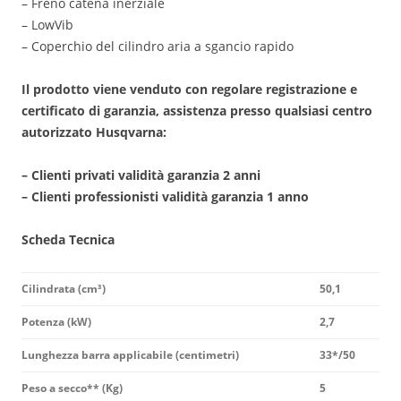
– Freno catena inerziale
– LowVib
– Coperchio del cilindro aria a sgancio rapido
Il prodotto viene venduto con regolare registrazione e
certificato di garanzia, assistenza presso qualsiasi centro
autorizzato Husqvarna:
– Clienti privati validità garanzia 2 anni
– Clienti professionisti validità garanzia 1 anno
Scheda Tecnica
Cilindrata (cm
³
)
50,1
Potenza (kW)
2,7
Lunghezza barra applicabile (centimetri)
33*/50
Peso a secco** (Kg)
5